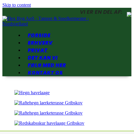
Skip to content
VI ER EN DEL AF:
FORSIDE
ERHVERV
PRIVAT
DET KAN VI
FØLG MED HER
KONTAKT OS
Open
Close
mobile
mobile
menu
menu