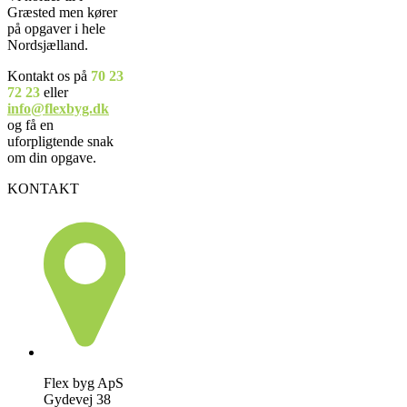
Græsted men kører
på opgaver i hele
Nordsjælland.
Kontakt os på
70 23
72 23
eller
info@flexbyg.dk
og få en
uforpligtende snak
om din opgave.
KONTAKT
Flex byg ApS
Gydevej 38