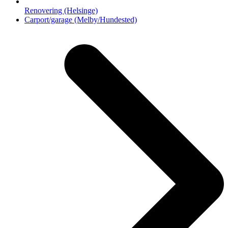
Renovering (Helsinge)
next
Carport/garage (Melby/Hundested)
post: