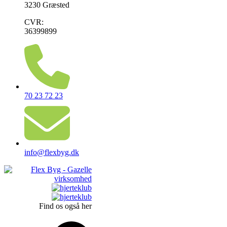
3230 Græsted
CVR:
36399899
70 23 72 23
info@flexbyg.dk
Find os også her
Facebook